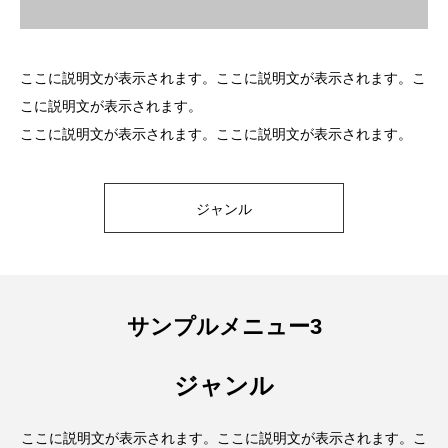
ここに説明文が表示されます。ここに説明文が表示されます。こ
こに説明文が表示されます。
ここに説明文が表示されます。ここに説明文が表示されます。
ジャンル
サンプルメニュー3
ジャンル
ここに説明文が表示されます。ここに説明文が表示されます。こ