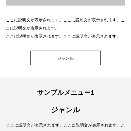
ここに説明文が表示されます。ここに説明文が表示されます。こ
こに説明文が表示されます。
ここに説明文が表示されます。ここに説明文が表示されます。
ジャンル
サンプルメニュー1
ジャンル
ここに説明文が表示されます。ここに説明文が表示されます。こ