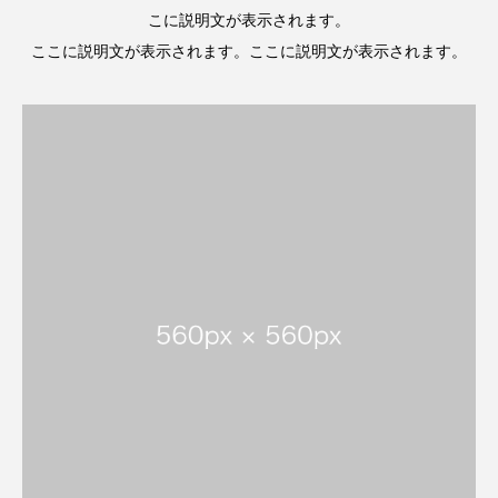
こに説明文が表示されます。
ここに説明文が表示されます。ここに説明文が表示されます。